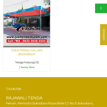
SIDEBAR
TEROP MIRING | CALL/WA:
082230382223
*Harga Hubungi CS
Ready Stock
KONTAK
RAJAWALI TENDA
Perum. Permata Sukodono Raya Blok C1 No.5 Sukodono,