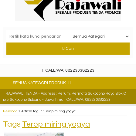
Cari
CALL/WA: 082230382223
SEMUA KATEGORI PRODUK
RAJAWALI TENDA - Address : Perum. Permata Sukodono Raya Blok C1
no.5 Sukodono Sidoarjo - Jawa Timur, CALL/WA: 082230382223
Beranda
»
Article tag in 'Terop miring yogya'
Tags
Terop miring yogya