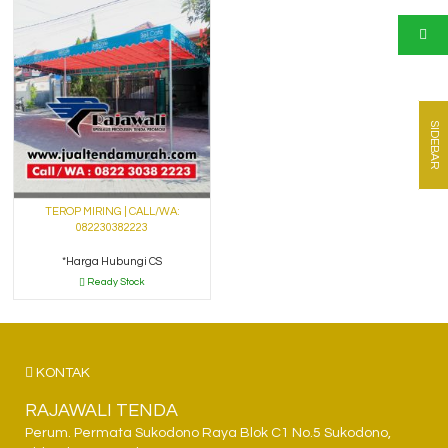
SIDEBAR
TEROP MIRING | CALL/WA:
082230382223
*Harga Hubungi CS
Ready Stock
KONTAK
RAJAWALI TENDA
Perum. Permata Sukodono Raya Blok C1 No.5 Sukodono,