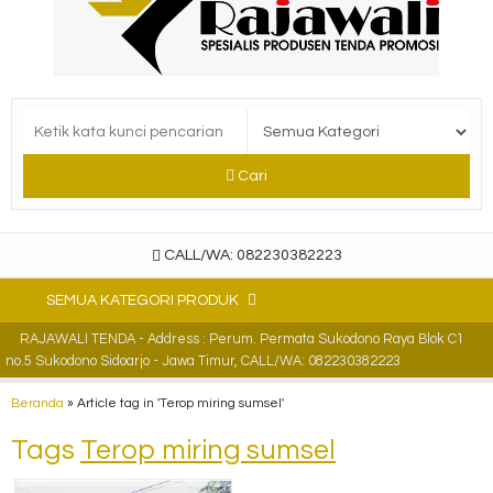
Cari
CALL/WA: 082230382223
SEMUA KATEGORI PRODUK
RAJAWALI TENDA - Address : Perum. Permata Sukodono Raya Blok C1
no.5 Sukodono Sidoarjo - Jawa Timur, CALL/WA: 082230382223
Beranda
»
Article tag in 'Terop miring sumsel'
Tags
Terop miring sumsel