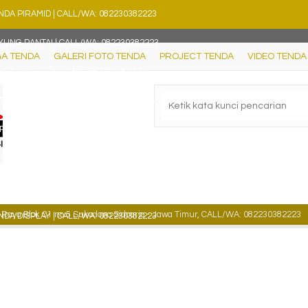
NDA PIRAMID | CALL/WA: 082230382223
YUNG PANTAI | CALL/WA: 082230382223
A TENDA
GALERI FOTO TENDA
PROJECT TENDA
VIDEO TENDA
NDA LIPAT | CALL/WA: 082230382223
SESORIS TEROP | CALL/WA: 082230382223
RSI PANTAI | CALL/WA: 082230382223
RUNG KURSI PESTA | CALL/WA: 082230382223
YUNG TAMAN | CALL/WA: 082230382223
aya Blok C1 no.5 Sukodono Sidoarjo - Jawa Timur, CALL/WA: 082230382223
NDA DISPLAY | CALL/WA: 082230382223