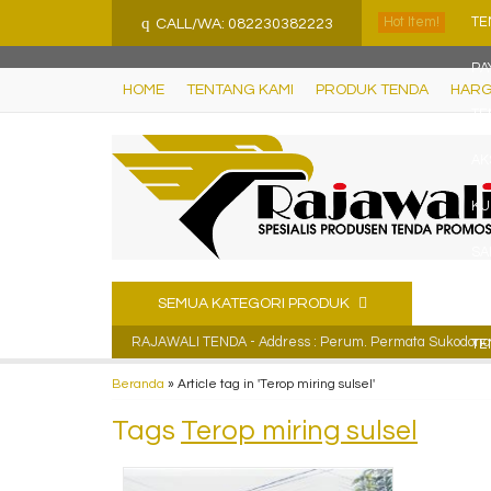
">
q
Hot Item!
TE
CALL/WA: 082230382223
PA
HOME
TENTANG KAMI
PRODUK TENDA
HARG
TE
AK
KU
SA
PA
SEMUA KATEGORI PRODUK
RAJAWALI TENDA - Address : Perum. Permata Sukodono R
TE
Beranda
»
Article tag in 'Terop miring sulsel'
Tags
Terop miring sulsel