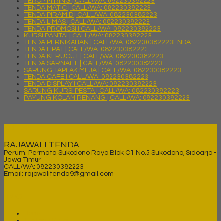
TEROP MIRING | CALL/WA: 082230382223
TENDA MATIC | CALL/WA: 082230382223
TENDA PIRAMID | CALL/WA: 082230382223
TENDA LIMAS | CALL/WA: 082230382223
TENDA PROMOSI | CALL/WA: 082230382223
KURSI PANTAI | CALL/WA: 082230382223
TENDA PERNIKAHAN | CALL/WA: 082230382223ENDA
TENDA LIPAT | CALL/WA: 082230382223
TENDA KERUCUT | CALL/WA: 082230382223
TENDA SARNAFIL | CALL/WA: 082230382223
SARUNG TAPLAK MEJA | CALL/WA: 082230382223
TENDA CAFE | CALL/WA: 082230382223
TENDA DISPLAY | CALL/WA: 082230382223
SARUNG KURSI PESTA | CALL/WA: 082230382223
PAYUNG KOLAM RENANG | CALL/WA: 082230382223
KONTAK
RAJAWALI TENDA
Perum. Permata Sukodono Raya Blok C1 No.5 Sukodono, Sidoarjo -
Jawa Timur
CALL/WA: 082230382223
Email: rajawalitenda9@gmail.com
LINKS
Home
Tentang Kami