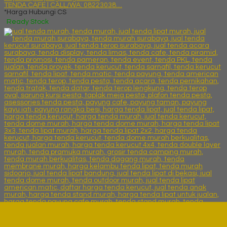
TENDA CAFE | CALL/WA: 08223038....
*Harga Hubungi CS
Ready Stock