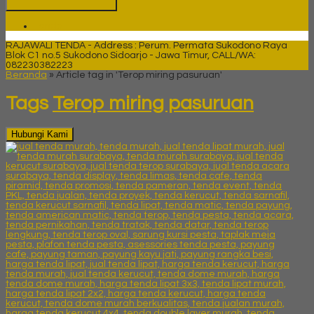
Tenda
RAJAWALI TENDA - Address : Perum. Permata Sukodono Raya
Blok C1 no.5 Sukodono Sidoarjo - Jawa Timur, CALL/WA:
082230382223
Beranda
»
Article tag in 'Terop miring pasuruan'
Tags
Terop miring pasuruan
Hubungi Kami