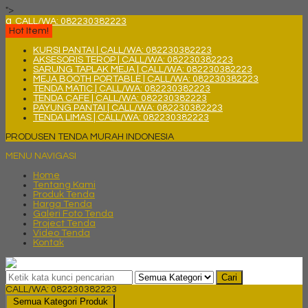
">
q
CALL/WA: 082230382223
Hot Item!
KURSI PANTAI | CALL/WA: 082230382223
AKSESORIS TEROP | CALL/WA: 082230382223
SARUNG TAPLAK MEJA | CALL/WA: 082230382223
MEJA BOOTH PORTABLE | CALL/WA: 082230382223
TENDA MATIC | CALL/WA: 082230382223
TENDA CAFE | CALL/WA: 082230382223
PAYUNG PANTAI | CALL/WA: 082230382223
TENDA LIMAS | CALL/WA: 082230382223
PRODUSEN TENDA MURAH INDONESIA
MENU NAVIGASI
Home
Tentang Kami
Produk Tenda
Harga Tenda
Galeri Foto Tenda
Project Tenda
Video Tenda
Kontak
Cari
CALL/WA: 082230382223
Semua Kategori Produk