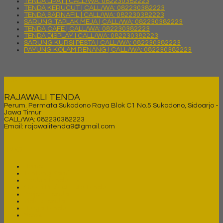
TENDA LIPAT | CALL/WA: 082230382223
TENDA KERUCUT | CALL/WA: 082230382223
TENDA SARNAFIL | CALL/WA: 082230382223
SARUNG TAPLAK MEJA | CALL/WA: 082230382223
TENDA CAFE | CALL/WA: 082230382223
TENDA DISPLAY | CALL/WA: 082230382223
SARUNG KURSI PESTA | CALL/WA: 082230382223
PAYUNG KOLAM RENANG | CALL/WA: 082230382223
KONTAK
RAJAWALI TENDA
Perum. Permata Sukodono Raya Blok C1 No.5 Sukodono, Sidoarjo -
Jawa Timur
CALL/WA: 082230382223
Email: rajawalitenda9@gmail.com
LINKS
Home
Tentang Kami
Produk Tenda
Galeri Project Foto Tenda
Project Tenda
Video Tenda
Harga Tenda
News