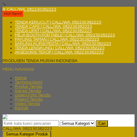
">
q
CALL/WA: 082230382223
Hot Item!
TENDA KERUCUT | CALL/WA: 082230382223
TENDA CAFE | CALL/WA: 082230382223
TENDA LIPAT | CALL/WA: 082230382223
MEJA BOOTH PORTABLE | CALL/WA: 082230382223
PAYUNG TAMAN | CALL/WA: 082230382223
SARUNG KURSI PESTA | CALL/WA: 082230382223
TENDA LENGKUNG | CALL/WA: 082230382223
AKSESORIS TEROP | CALL/WA: 082230382223
PRODUSEN TENDA MURAH INDONESIA
MENU NAVIGASI
Home
Tentang Kami
Produk Tenda
Harga Tenda
Galeri Foto Tenda
Project Tenda
Video Tenda
Kontak
Cari
CALL/WA: 082230382223
Semua Kategori Produk