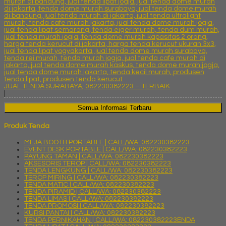
JUAL TENDA SURABAYA, 082230382223 – TERBAIK
|
Semua Informasi Terbaru
Produk Tenda
MEJA BOOTH PORTABLE | CALL/WA: 082230382223
EVENT DESK PORTABLE | CALL/WA: 082230382223
PAYUNG TAMAN | CALL/WA: 082230382223
AKSESORIS TEROP | CALL/WA: 082230382223
TENDA LENGKUNG | CALL/WA: 082230382223
TEROP MIRING | CALL/WA: 082230382223
TENDA MATIC | CALL/WA: 082230382223
TENDA PIRAMID | CALL/WA: 082230382223
TENDA LIMAS | CALL/WA: 082230382223
TENDA PROMOSI | CALL/WA: 082230382223
KURSI PANTAI | CALL/WA: 082230382223
TENDA PERNIKAHAN | CALL/WA: 082230382223ENDA