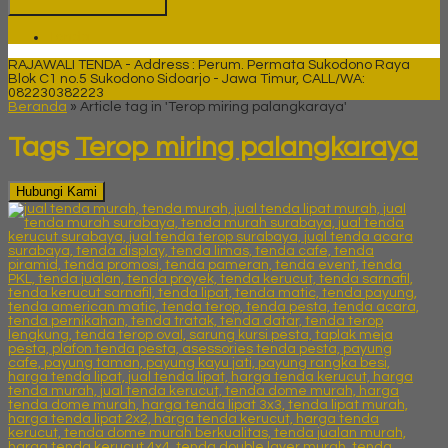
Tenda
RAJAWALI TENDA - Address : Perum. Permata Sukodono Raya
Blok C1 no.5 Sukodono Sidoarjo - Jawa Timur, CALL/WA:
082230382223
Beranda
»
Article tag in 'Terop miring palangkaraya'
Tags
Terop miring palangkaraya
Hubungi Kami