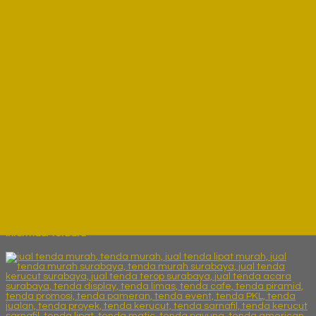
TEROP MIRING | CALL/WA: 082230....
*Harga Hubungi CS
Ready Stock
Katalog Produk
Informasi Terbaru