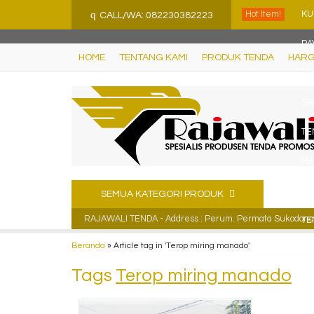
">
q
Hot Item!
KU
CALL/WA: 082230382223
PA
HOME
TENTANG KAMI
PRODUK TENDA
HARG
TE
SA
TE
ME
AK
SEMUA KATEGORI PRODUK
RAJAWALI TENDA - Address : Perum. Permata Sukodono R
TE
Beranda
»
Article tag in 'Terop miring manado'
Tags
Terop miring manado