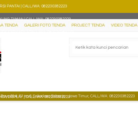
RSI PANTAI | CALL/WA: 082230382223
YUNG TAMAN | CALL/WA: 082230382223
A TENDA
GALERI FOTO TENDA
PROJECT TENDA
VIDEO TENDA
NDA SARNAFIL | CALL/WA: 082230382223
RUNG TAPLAK MEJA | CALL/WA: 082230382223
NDA LIMAS | CALL/WA: 082230382223
JA BOOTH PORTABLE | CALL/WA: 082230382223
SESORIS TEROP | CALL/WA: 082230382223
aya Blok C1 no.5 Sukodono Sidoarjo - Jawa Timur, CALL/WA: 082230382223
NDA DISPLAY | CALL/WA: 082230382223