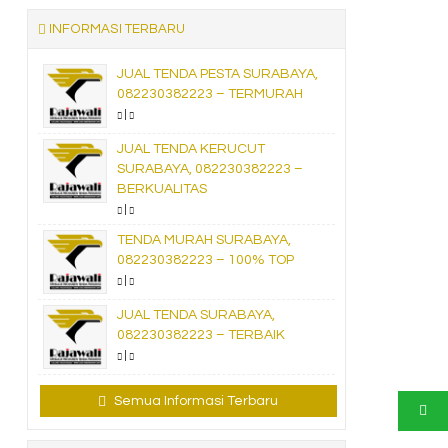
INFORMASI TERBARU
JUAL TENDA PESTA SURABAYA,
082230382223 – TERMURAH
|
JUAL TENDA KERUCUT
SURABAYA, 082230382223 –
BERKUALITAS
|
TENDA MURAH SURABAYA,
082230382223 – 100% TOP
|
JUAL TENDA SURABAYA,
082230382223 – TERBAIK
|
Semua Informasi Terbaru