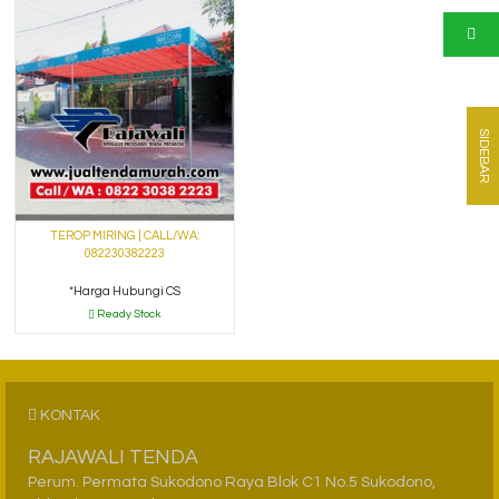
SIDEBAR
TEROP MIRING | CALL/WA:
082230382223
*Harga Hubungi CS
Ready Stock
KONTAK
RAJAWALI TENDA
Perum. Permata Sukodono Raya Blok C1 No.5 Sukodono,