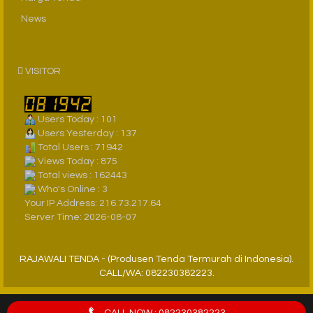
News
VISITOR
Users Today : 101
Users Yesterday : 137
Total Users : 71942
Views Today : 875
Total views : 162443
Who's Online : 3
Your IP Address: 216.73.217.64
Server Time: 2026-08-07
RAJAWALI TENDA - (Produsen Tenda Termurah di Indonesia).
CALL/WA: 082230382223.