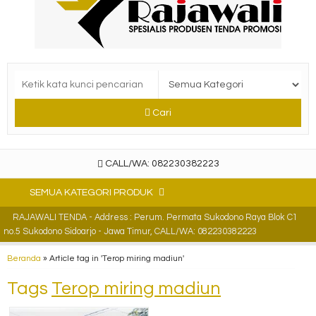
Cari
CALL/WA: 082230382223
SEMUA KATEGORI PRODUK
RAJAWALI TENDA - Address : Perum. Permata Sukodono Raya Blok C1
no.5 Sukodono Sidoarjo - Jawa Timur, CALL/WA: 082230382223
Beranda
»
Article tag in 'Terop miring madiun'
Tags
Terop miring madiun