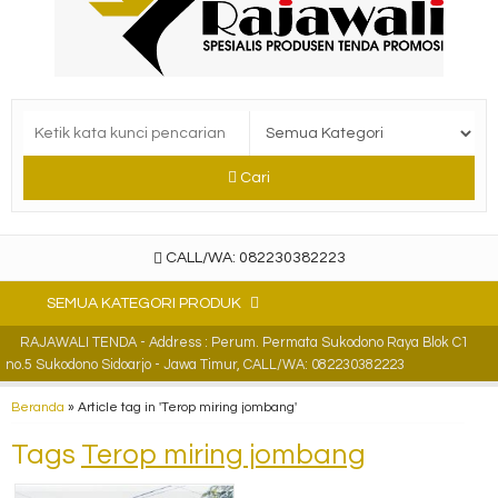
Cari
CALL/WA: 082230382223
SEMUA KATEGORI PRODUK
RAJAWALI TENDA - Address : Perum. Permata Sukodono Raya Blok C1
no.5 Sukodono Sidoarjo - Jawa Timur, CALL/WA: 082230382223
Beranda
»
Article tag in 'Terop miring jombang'
Tags
Terop miring jombang