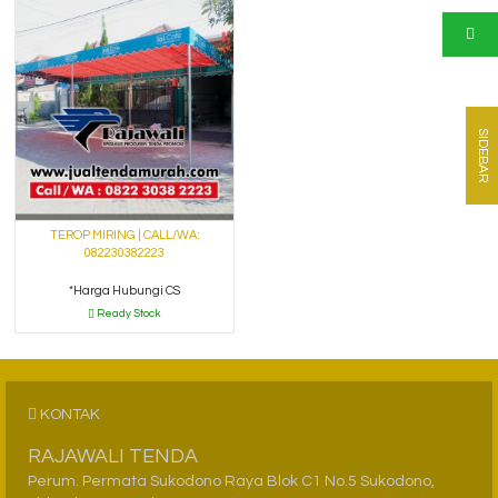
SIDEBAR
TEROP MIRING | CALL/WA:
082230382223
*Harga Hubungi CS
Ready Stock
KONTAK
RAJAWALI TENDA
Perum. Permata Sukodono Raya Blok C1 No.5 Sukodono,