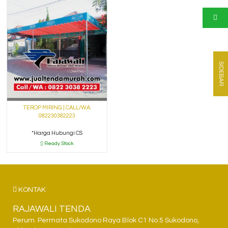
SIDEBAR
TEROP MIRING | CALL/WA:
082230382223
*Harga Hubungi CS
Ready Stock
KONTAK
RAJAWALI TENDA
Perum. Permata Sukodono Raya Blok C1 No.5 Sukodono,