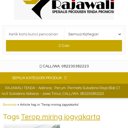
Cari
CALL/WA: 082230382223
SEMUA KATEGORI PRODUK
RAJAWALI TENDA - Address : Perum. Permata Sukodono Raya Blok C1
no.5 Sukodono Sidoarjo - Jawa Timur, CALL/WA: 082230382223
Beranda
»
Article tag in 'Terop miring jogyakarta'
Tags
Terop miring jogyakarta