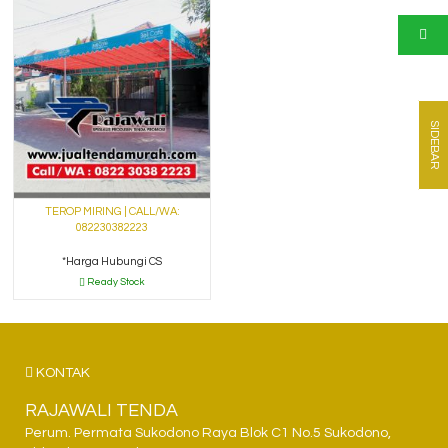
SIDEBAR
TEROP MIRING | CALL/WA:
082230382223
*Harga Hubungi CS
Ready Stock
KONTAK
RAJAWALI TENDA
Perum. Permata Sukodono Raya Blok C1 No.5 Sukodono,