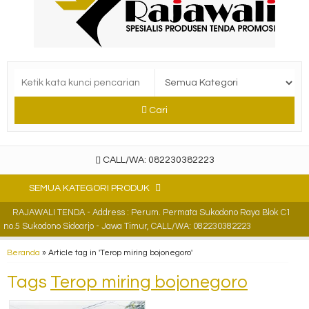
Cari
CALL/WA: 082230382223
SEMUA KATEGORI PRODUK
RAJAWALI TENDA - Address : Perum. Permata Sukodono Raya Blok C1
no.5 Sukodono Sidoarjo - Jawa Timur, CALL/WA: 082230382223
Beranda
»
Article tag in 'Terop miring bojonegoro'
Tags
Terop miring bojonegoro