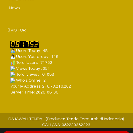
News
VISITOR
Users Today : 48
Users Yesterday : 148
Total Users : 71752
Views Today : 351
Total views : 161088
Who's Online : 2
Your IP Address: 216.73.216.202
Server Time: 2026-08-06
RAJAWALI TENDA - (Produsen Tenda Termurah di Indonesia).
CALL/WA: 082230382223.