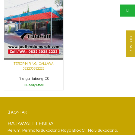
SIDEBAR
TEROP MIRING | CALL/WA:
082230382223
*Harga Hubungi CS
Ready Stock
KONTAK
RAJAWALI TENDA
Perum. Permata Sukodono Raya Blok C1 No.5 Sukodono,