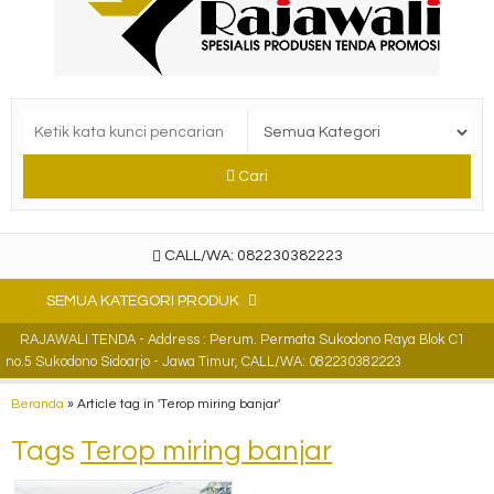
Cari
CALL/WA: 082230382223
SEMUA KATEGORI PRODUK
RAJAWALI TENDA - Address : Perum. Permata Sukodono Raya Blok C1
no.5 Sukodono Sidoarjo - Jawa Timur, CALL/WA: 082230382223
Beranda
»
Article tag in 'Terop miring banjar'
Tags
Terop miring banjar