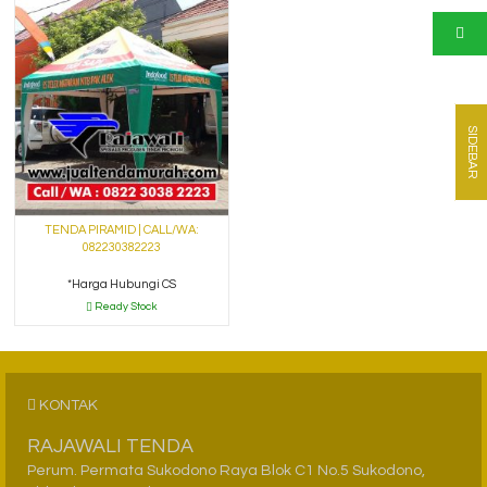
SIDEBAR
TENDA PIRAMID | CALL/WA:
082230382223
*Harga Hubungi CS
Ready Stock
KONTAK
RAJAWALI TENDA
Perum. Permata Sukodono Raya Blok C1 No.5 Sukodono,