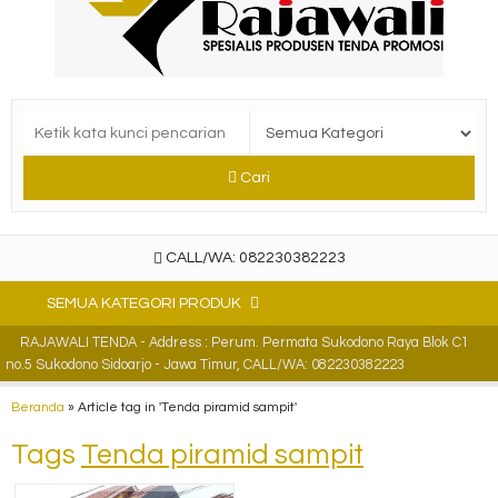
Cari
CALL/WA: 082230382223
SEMUA KATEGORI PRODUK
RAJAWALI TENDA - Address : Perum. Permata Sukodono Raya Blok C1
no.5 Sukodono Sidoarjo - Jawa Timur, CALL/WA: 082230382223
Beranda
»
Article tag in 'Tenda piramid sampit'
Tags
Tenda piramid sampit