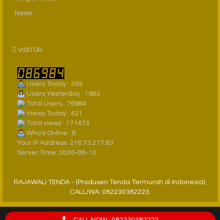
News
VISITOR
Users Today : 393
Users Yesterday : 1983
Total Users : 76984
Views Today : 421
Total views : 171473
Who's Online : 8
Your IP Address: 216.73.217.83
Server Time: 2026-08-10
RAJAWALI TENDA - (Produsen Tenda Termurah di Indonesia).
CALL/WA: 082230382223.