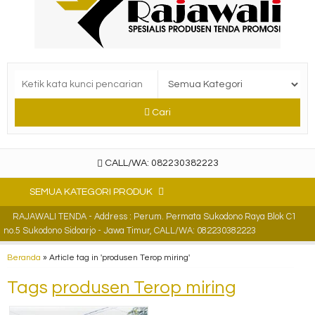
Cari
CALL/WA: 082230382223
SEMUA KATEGORI PRODUK
RAJAWALI TENDA - Address : Perum. Permata Sukodono Raya Blok C1
no.5 Sukodono Sidoarjo - Jawa Timur, CALL/WA: 082230382223
Beranda
»
Article tag in 'produsen Terop miring'
Tags
produsen Terop miring