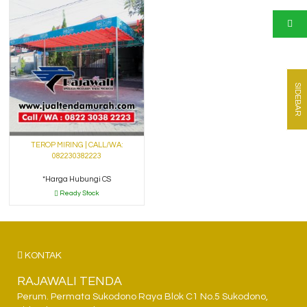
SIDEBAR
TEROP MIRING | CALL/WA:
082230382223
*Harga Hubungi CS
Ready Stock
KONTAK
RAJAWALI TENDA
Perum. Permata Sukodono Raya Blok C1 No.5 Sukodono,