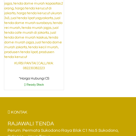
KURSI PANTAI | CALL/WA:
082230382223
*Harga Hubungi CS
Ready Stock
KONTAK
RAJAWALI TENDA
Perum. Permata Sukodono Raya Blok C1 No.5 Sukodono,