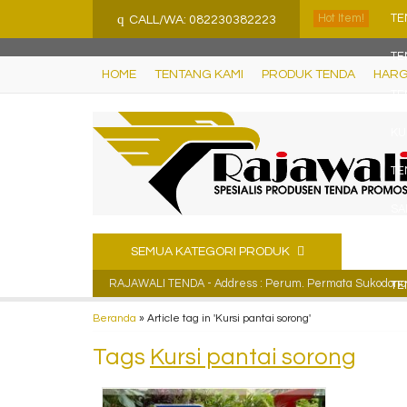
">
q
Hot Item!
TE
CALL/WA: 082230382223
TE
HOME
TENTANG KAMI
PRODUK TENDA
HARG
TE
KU
TE
SA
TE
SEMUA KATEGORI PRODUK
RAJAWALI TENDA - Address : Perum. Permata Sukodono R
TE
Beranda
»
Article tag in 'Kursi pantai sorong'
Tags
Kursi pantai sorong