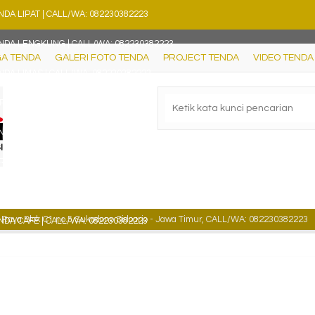
NDA LIPAT | CALL/WA: 082230382223
NDA LENGKUNG | CALL/WA: 082230382223
A TENDA
GALERI FOTO TENDA
PROJECT TENDA
VIDEO TENDA
NDA LIMAS | CALL/WA: 082230382223
RSI PANTAI | CALL/WA: 082230382223
NDA RUMAH | CALL/WA: 082230382223
RUNG KURSI PESTA | CALL/WA: 082230382223
NDA MATIC | CALL/WA: 082230382223
aya Blok C1 no.5 Sukodono Sidoarjo - Jawa Timur, CALL/WA: 082230382223
NDA CAFE | CALL/WA: 082230382223