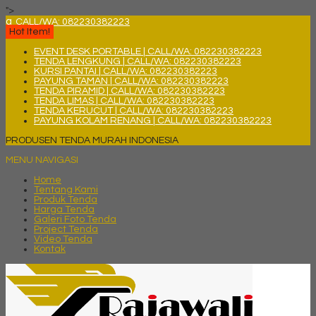
">
q
CALL/WA: 082230382223
Hot Item!
EVENT DESK PORTABLE | CALL/WA: 082230382223
TENDA LENGKUNG | CALL/WA: 082230382223
KURSI PANTAI | CALL/WA: 082230382223
PAYUNG TAMAN | CALL/WA: 082230382223
TENDA PIRAMID | CALL/WA: 082230382223
TENDA LIMAS | CALL/WA: 082230382223
TENDA KERUCUT | CALL/WA: 082230382223
PAYUNG KOLAM RENANG | CALL/WA: 082230382223
PRODUSEN TENDA MURAH INDONESIA
MENU NAVIGASI
Home
Tentang Kami
Produk Tenda
Harga Tenda
Galeri Foto Tenda
Project Tenda
Video Tenda
Kontak