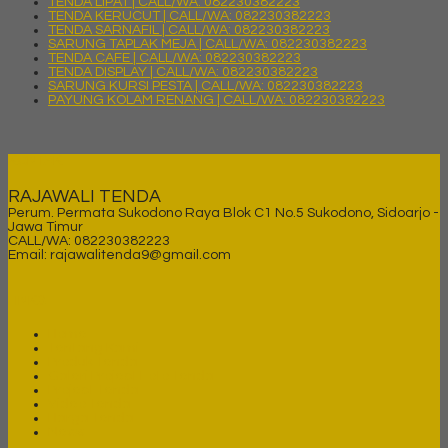
TENDA LIPAT | CALL/WA: 082230382223
TENDA KERUCUT | CALL/WA: 082230382223
TENDA SARNAFIL | CALL/WA: 082230382223
SARUNG TAPLAK MEJA | CALL/WA: 082230382223
TENDA CAFE | CALL/WA: 082230382223
TENDA DISPLAY | CALL/WA: 082230382223
SARUNG KURSI PESTA | CALL/WA: 082230382223
PAYUNG KOLAM RENANG | CALL/WA: 082230382223
KONTAK
RAJAWALI TENDA
Perum. Permata Sukodono Raya Blok C1 No.5 Sukodono, Sidoarjo -
Jawa Timur
CALL/WA: 082230382223
Email: rajawalitenda9@gmail.com
LINKS
Home
Tentang Kami
Produk Tenda
Galeri Project Foto Tenda
Project Tenda
Video Tenda
Harga Tenda
News