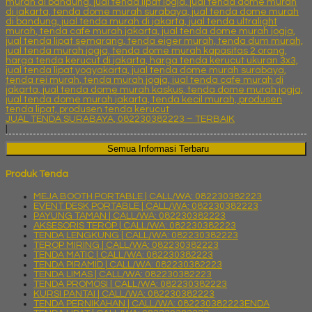
JUAL TENDA SURABAYA, 082230382223 – TERBAIK
|
Semua Informasi Terbaru
Produk Tenda
MEJA BOOTH PORTABLE | CALL/WA: 082230382223
EVENT DESK PORTABLE | CALL/WA: 082230382223
PAYUNG TAMAN | CALL/WA: 082230382223
AKSESORIS TEROP | CALL/WA: 082230382223
TENDA LENGKUNG | CALL/WA: 082230382223
TEROP MIRING | CALL/WA: 082230382223
TENDA MATIC | CALL/WA: 082230382223
TENDA PIRAMID | CALL/WA: 082230382223
TENDA LIMAS | CALL/WA: 082230382223
TENDA PROMOSI | CALL/WA: 082230382223
KURSI PANTAI | CALL/WA: 082230382223
TENDA PERNIKAHAN | CALL/WA: 082230382223ENDA