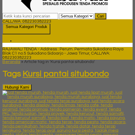
Cari
CALL/WA: 082230382223
Semua Kategori Produk
Tenda
RAJAWALI TENDA - Address : Perum. Permata Sukodono Raya
Blok C1 no.5 Sukodono Sidoarjo - Jawa Timur, CALL/WA:
082230382223
Beranda
»
Article tag in 'Kursi pantai situbondo'
Tags
Kursi pantai situbondo
Hubungi Kami