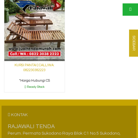
SIDEBAR
KURSI PANTAI | CALL/WA:
082230382223
*Harga Hubungi CS
Ready Stock
KONTAK
RAJAWALI TENDA
Perum. Permata Sukodono Raya Blok C1 No.5 Sukodono,