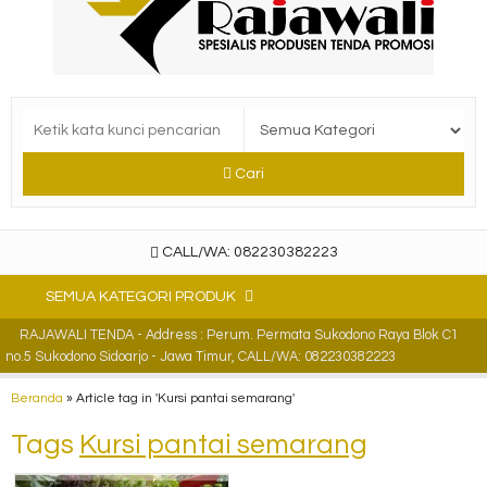
Cari
CALL/WA: 082230382223
SEMUA KATEGORI PRODUK
RAJAWALI TENDA - Address : Perum. Permata Sukodono Raya Blok C1
no.5 Sukodono Sidoarjo - Jawa Timur, CALL/WA: 082230382223
Beranda
»
Article tag in 'Kursi pantai semarang'
Tags
Kursi pantai semarang