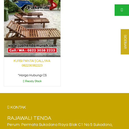
SIDEBAR
KURSI PANTAI | CALL/WA:
082230382223
*Harga Hubungi CS
Ready Stock
KONTAK
RAJAWALI TENDA
Perum. Permata Sukodono Raya Blok C1 No.5 Sukodono,