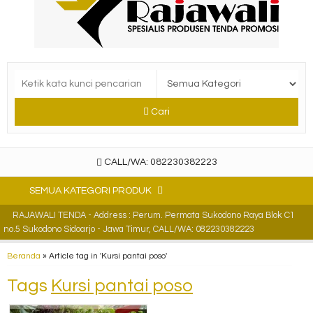
Cari
CALL/WA: 082230382223
SEMUA KATEGORI PRODUK
RAJAWALI TENDA - Address : Perum. Permata Sukodono Raya Blok C1
no.5 Sukodono Sidoarjo - Jawa Timur, CALL/WA: 082230382223
Beranda
»
Article tag in 'Kursi pantai poso'
Tags
Kursi pantai poso