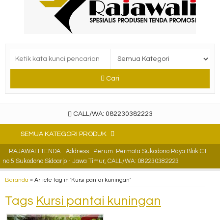
Cari
CALL/WA: 082230382223
SEMUA KATEGORI PRODUK
RAJAWALI TENDA - Address : Perum. Permata Sukodono Raya Blok C1
no.5 Sukodono Sidoarjo - Jawa Timur, CALL/WA: 082230382223
Beranda
»
Article tag in 'Kursi pantai kuningan'
Tags
Kursi pantai kuningan