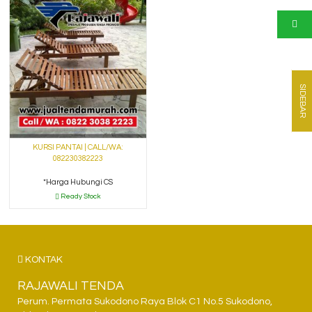
SIDEBAR
KURSI PANTAI | CALL/WA:
082230382223
*Harga Hubungi CS
Ready Stock
KONTAK
RAJAWALI TENDA
Perum. Permata Sukodono Raya Blok C1 No.5 Sukodono,