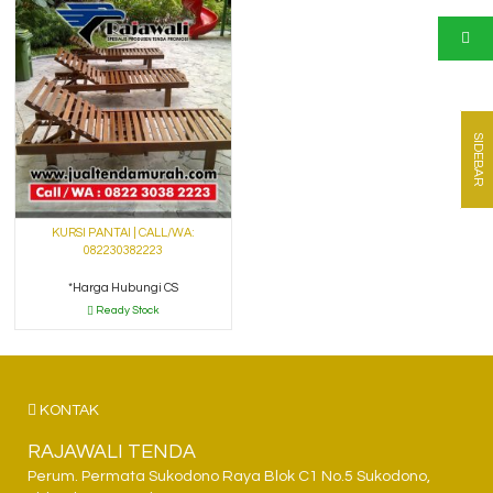
SIDEBAR
KURSI PANTAI | CALL/WA:
082230382223
*Harga Hubungi CS
Ready Stock
KONTAK
RAJAWALI TENDA
Perum. Permata Sukodono Raya Blok C1 No.5 Sukodono,