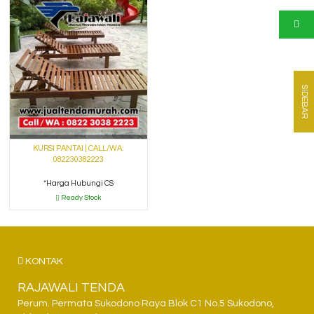
SIDEBAR
KURSI PANTAI | CALL/WA:
082230382223
*Harga Hubungi CS
Ready Stock
KONTAK
RAJAWALI TENDA
Perum. Permata Sukodono Raya Blok C1 No.5 Sukodono,