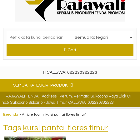
Cari
CALL/WA: 082230382223
SEMUA KATEGORI PRODUK
RAJAWALI TENDA - Address : Perum. Permata Sukodono Raya Blok C1
no.5 Sukodono Sidoarjo - Jawa Timur, CALL/WA: 082230382223
Beranda
»
Article tag in 'kursi pantai flores timur'
Tags
kursi pantai flores timur