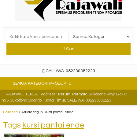
Cari
CALL/WA: 082230382223
SEMUA KATEGORI PRODUK
RAJAWALI TENDA - Address : Perum. Permata Sukodono Raya Blok C1
no.5 Sukodono Sidoarjo - Jawa Timur, CALL/WA: 082230382223
Beranda
»
Article tag in 'kursi pantai ende'
Tags
kursi pantai ende