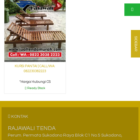
SIDEBAR
KURSI PANTAI | CALL/WA:
082230382223
*Harga Hubungi CS
Ready Stock
KONTAK
RAJAWALI TENDA
Perum. Permata Sukodono Raya Blok C1 No.5 Sukodono,