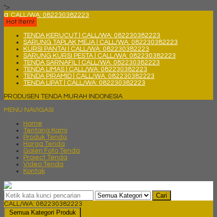
">
q
CALL/WA: 082230382223
Hot Item!
TENDA KERUCUT | CALL/WA: 082230382223
SARUNG TAPLAK MEJA | CALL/WA: 082230382223
KURSI PANTAI | CALL/WA: 082230382223
SARUNG KURSI PESTA | CALL/WA: 082230382223
TENDA SARNAFIL | CALL/WA: 082230382223
TENDA LIMAS | CALL/WA: 082230382223
TENDA PIRAMID | CALL/WA: 082230382223
TENDA LIPAT | CALL/WA: 082230382223
PRODUSEN TENDA MURAH INDONESIA
MENU NAVIGASI
Home
Tentang Kami
Produk Tenda
Harga Tenda
Galeri Foto Tenda
Project Tenda
Video Tenda
Kontak
Cari
CALL/WA: 082230382223
Semua Kategori Produk