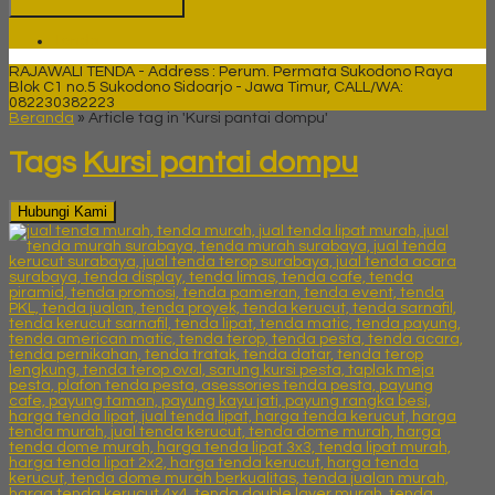
Tenda
RAJAWALI TENDA - Address : Perum. Permata Sukodono Raya
Blok C1 no.5 Sukodono Sidoarjo - Jawa Timur, CALL/WA:
082230382223
Beranda
»
Article tag in 'Kursi pantai dompu'
Tags
Kursi pantai dompu
Hubungi Kami