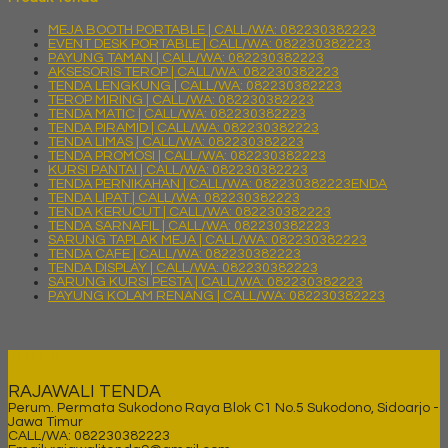
MEJA BOOTH PORTABLE | CALL/WA: 082230382223
EVENT DESK PORTABLE | CALL/WA: 082230382223
PAYUNG TAMAN | CALL/WA: 082230382223
AKSESORIS TEROP | CALL/WA: 082230382223
TENDA LENGKUNG | CALL/WA: 082230382223
TEROP MIRING | CALL/WA: 082230382223
TENDA MATIC | CALL/WA: 082230382223
TENDA PIRAMID | CALL/WA: 082230382223
TENDA LIMAS | CALL/WA: 082230382223
TENDA PROMOSI | CALL/WA: 082230382223
KURSI PANTAI | CALL/WA: 082230382223
TENDA PERNIKAHAN | CALL/WA: 082230382223ENDA
TENDA LIPAT | CALL/WA: 082230382223
TENDA KERUCUT | CALL/WA: 082230382223
TENDA SARNAFIL | CALL/WA: 082230382223
SARUNG TAPLAK MEJA | CALL/WA: 082230382223
TENDA CAFE | CALL/WA: 082230382223
TENDA DISPLAY | CALL/WA: 082230382223
SARUNG KURSI PESTA | CALL/WA: 082230382223
PAYUNG KOLAM RENANG | CALL/WA: 082230382223
KONTAK
RAJAWALI TENDA
Perum. Permata Sukodono Raya Blok C1 No.5 Sukodono, Sidoarjo -
Jawa Timur
CALL/WA: 082230382223