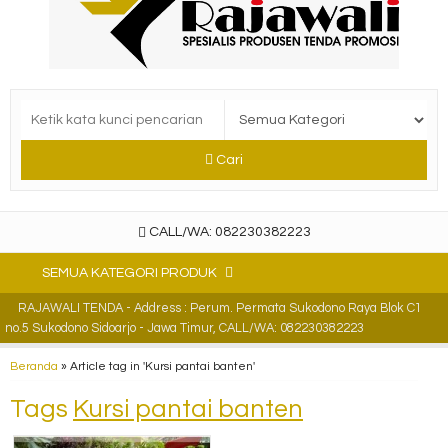
Cari
CALL/WA: 082230382223
SEMUA KATEGORI PRODUK
RAJAWALI TENDA - Address : Perum. Permata Sukodono Raya Blok C1
no.5 Sukodono Sidoarjo - Jawa Timur, CALL/WA: 082230382223
Beranda
»
Article tag in 'Kursi pantai banten'
Tags
Kursi pantai banten