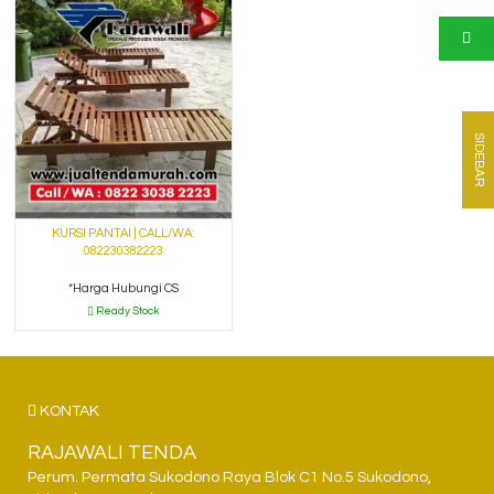
SIDEBAR
KURSI PANTAI | CALL/WA:
082230382223
*Harga Hubungi CS
Ready Stock
KONTAK
RAJAWALI TENDA
Perum. Permata Sukodono Raya Blok C1 No.5 Sukodono,