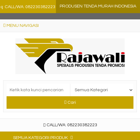
">
q
PRODUSEN TENDA MURAH INDONESIA
CALL/WA: 082230382223
MENU NAVIGASI
Cari
CALL/WA: 082230382223
SEMUA KATEGORI PRODUK