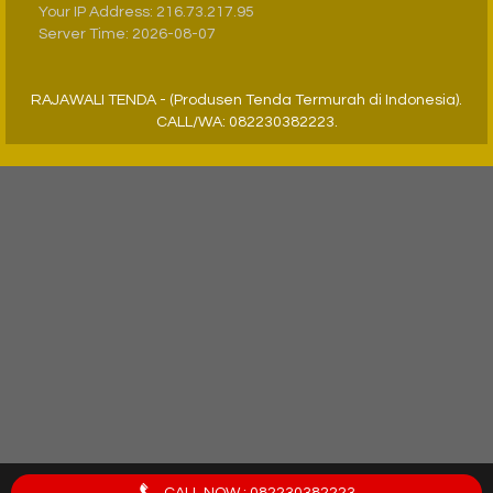
Your IP Address: 216.73.217.95
Server Time: 2026-08-07
RAJAWALI TENDA - (Produsen Tenda Termurah di Indonesia).
CALL/WA: 082230382223.