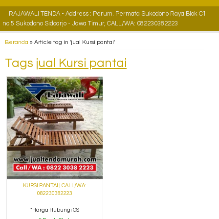
RAJAWALI TENDA - Address : Perum. Permata Sukodono Raya Blok C1
no.5 Sukodono Sidoarjo - Jawa Timur, CALL/WA: 082230382223
Beranda
»
Article tag in 'jual Kursi pantai'
Tags
jual Kursi pantai
KURSI PANTAI | CALL/WA:
082230382223
*Harga Hubungi CS