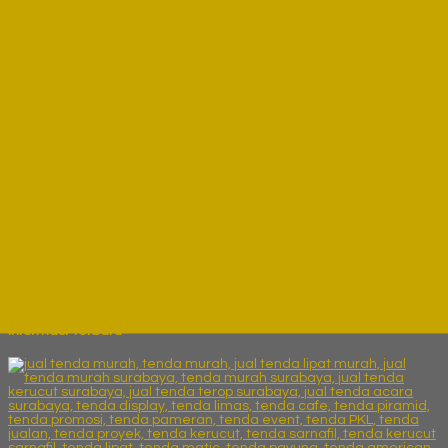
TENDA RUMAH | CALL/WA: 0822303....
*Harga Hubungi CS
Ready Stock
PAYUNG KOLAM RENANG | CALL/WA:....
*Harga Hubungi CS
Ready Stock
Katalog Produk
Informasi Terbaru