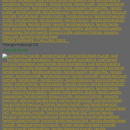
TENDA SARNAFIL | CALL/WA: 0822....
*Harga Hubungi CS
Ready Stock