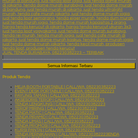
JUAL TENDA SURABAYA, 082230382223 – TERBAIK
|
Semua Informasi Terbaru
Produk Tenda
MEJA BOOTH PORTABLE | CALL/WA: 082230382223
EVENT DESK PORTABLE | CALL/WA: 082230382223
PAYUNG TAMAN | CALL/WA: 082230382223
AKSESORIS TEROP | CALL/WA: 082230382223
TENDA LENGKUNG | CALL/WA: 082230382223
TEROP MIRING | CALL/WA: 082230382223
TENDA MATIC | CALL/WA: 082230382223
TENDA PIRAMID | CALL/WA: 082230382223
TENDA LIMAS | CALL/WA: 082230382223
TENDA PROMOSI | CALL/WA: 082230382223
KURSI PANTAI | CALL/WA: 082230382223
TENDA PERNIKAHAN | CALL/WA: 082230382223ENDA