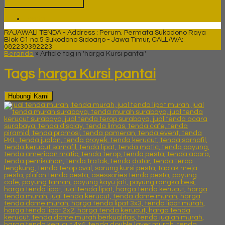
Tenda
RAJAWALI TENDA - Address : Perum. Permata Sukodono Raya
Blok C1 no.5 Sukodono Sidoarjo - Jawa Timur, CALL/WA:
082230382223
Beranda
»
Article tag in 'harga Kursi pantai'
Tags
harga Kursi pantai
Hubungi Kami