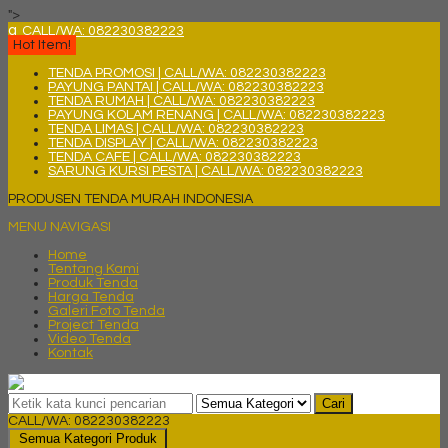
">
q
CALL/WA: 082230382223
Hot Item!
TENDA PROMOSI | CALL/WA: 082230382223
PAYUNG PANTAI | CALL/WA: 082230382223
TENDA RUMAH | CALL/WA: 082230382223
PAYUNG KOLAM RENANG | CALL/WA: 082230382223
TENDA LIMAS | CALL/WA: 082230382223
TENDA DISPLAY | CALL/WA: 082230382223
TENDA CAFE | CALL/WA: 082230382223
SARUNG KURSI PESTA | CALL/WA: 082230382223
PRODUSEN TENDA MURAH INDONESIA
MENU NAVIGASI
Home
Tentang Kami
Produk Tenda
Harga Tenda
Galeri Foto Tenda
Project Tenda
Video Tenda
Kontak
Cari
CALL/WA: 082230382223
Semua Kategori Produk