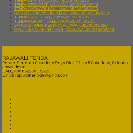
TENDA LIPAT | CALL/WA: 082230382223
TENDA KERUCUT | CALL/WA: 082230382223
TENDA SARNAFIL | CALL/WA: 082230382223
SARUNG TAPLAK MEJA | CALL/WA: 082230382223
TENDA CAFE | CALL/WA: 082230382223
TENDA DISPLAY | CALL/WA: 082230382223
SARUNG KURSI PESTA | CALL/WA: 082230382223
PAYUNG KOLAM RENANG | CALL/WA: 082230382223
KONTAK
RAJAWALI TENDA
Perum. Permata Sukodono Raya Blok C1 No.5 Sukodono, Sidoarjo -
Jawa Timur
CALL/WA: 082230382223
Email: rajawalitenda9@gmail.com
LINKS
Home
Tentang Kami
Produk Tenda
Galeri Project Foto Tenda
Project Tenda
Video Tenda
Harga Tenda
News